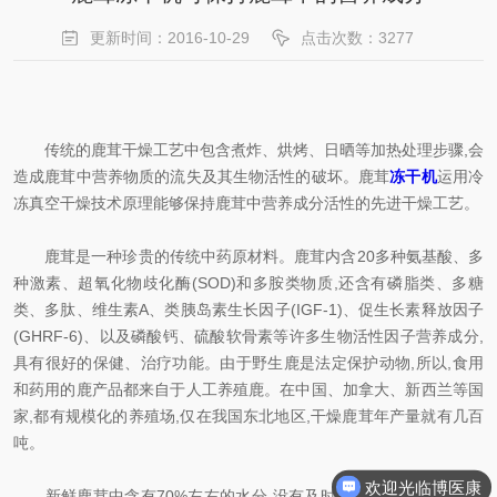
更新时间：2016-10-29
点击次数：3277
传统的鹿茸干燥工艺中包含煮炸、烘烤、日晒等加热处理步骤,会
造成鹿茸中营养物质的流失及其生物活性的破坏。鹿茸
冻干机
运用冷
冻真空干燥技术原理能够保持鹿茸中营养成分活性的先进干燥工艺。
鹿茸是一种珍贵的传统中药原材料。鹿茸内含20多种氨基酸、多
种激素、超氧化物歧化酶(SOD)和多胺类物质,还含有磷脂类、多糖
类、多肽、维生素A、类胰岛素生长因子(IGF-1)、促生长素释放因子
(GHRF-6)、以及磷酸钙、硫酸软骨素等许多生物活性因子营养成分,
具有很好的保健、治疗功能。由于野生鹿是法定保护动物,所以,食用
和药用的鹿产品都来自于人工养殖鹿。在中国、加拿大、新西兰等国
家,都有规模化的养殖场,仅在我国东北地区,干燥鹿茸年产量就有几百
吨。
欢迎光临博医康
新鲜鹿茸中含有70%左右的水分,没有及时干透或再受潮的鹿茸,