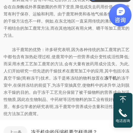
会在自身酶或外界腐败菌的作用下变质,降低或失去药用价值。冻干鹿
茸有利于保存、运输和利用。由于鹿茸种类和各地气候条件不同,鹿茸
的干燥方法也不一样。例如,在东北地区一直采用传统的沸水煮炸和风
干相结合的加工鹿茸方法,而在其他地区有用火烤、晒干等加工鹿茸的
方法。
冻干鹿茸的优势：许多研究表明,因为各种传统的加工鹿茸的工艺
中都包含有加热处理过程,使鹿茸中的一些营养成分变性或活性降低;
而采用水煮工艺加工鹿茸的方法,会有大量有效药用成分流失。为此,
人们开始研究一些先进的干燥技术在鹿茸加工中的应用,其中包括冷冻
真空干燥(简称冻干)技术。冻干是将冻结的物料放置在
冻干机
的冻干
室中,在保持冻结的前提下,为冻干室抽真空,使物料中的冰升华,达到脱
水干燥的目的。由于冻干工艺充分保留了被干燥物料的营养成分与活
性物质,因此在生物制品、中药材等活性物料的加工业有很好的应用前
景。有多位学者的研究表明,冻干鹿茸中营养成分含量和活性均好于传
统方法加工的鹿茸。
电话咨询
冻干机中的压缩机要怎样选择？
上一条