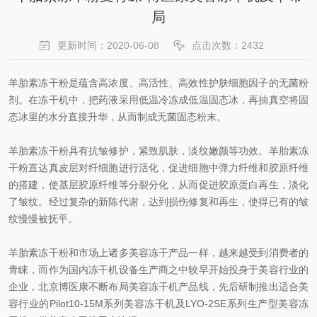
局
更新时间：2020-06-08
点击次数：2432
羊胎素冻干粉是蕴含高浓度、高活性、高效性护肤细胞因子的无菌粉
剂。在冻干机中，把药液采用低温冷冻成低温固态冰，再抽真空将固
态冰里的水分直接升华，从而制成无菌固态粉末。
羊胎素冻干粉具有抗皱修护，紧致肌肤，淡纹嫩颜等功效。羊胎素冻
干粉直达真皮层对纤细胞进行活化，促进细胞中弹力纤维和胶原纤维
的搭建，使基层胶原纤维等分裂分化，从而促进胶原蛋白再生，淡化
了皱纹。经过复杂的新陈代谢，达到损伤修复和再生，使得已有的皱
纹慢慢被抚平。
羊胎素冻干粉和市场上诸多美容冻干产品一样，越来越受到消费者的
青睐，而作为国内冻干机设备生产商之中较早开始投身于美容行业的
企业，北京博医康不断布局美容冻干机产品线，先后研制推出适合美
容行业的Pilot10-15M系列美容冻干机及LYO-2SE系列生产型美容冻