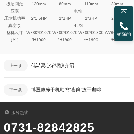
板层间距
130mm
80mm
110mm
80mm
压塞
电动
压缩机功率
2*1.5HP
2*2HP
2*3HP
2*3HP
真空泵
4L/S
整机尺寸
W760*D1070
W760*D1070
W760*D1300
W760*D1300
电话咨询
（约）
*H1900
*H1900
*H1900
*H1900
低温离心浓缩仪介绍
上一条
博医康冻干机助您“尝鲜”冻干咖啡
下一条
服务热线
0731-82842825