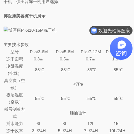
干机，供美容冻干机用户选择。
博医康美容冻干机展示
欢迎光临博医康
主要技术参数
型号
Pilot3-6M
Pilot5-8M
Pilot7-12M
Pilot10-15M
冻干面积
0.3㎡
0.5㎡
0.7㎡
1.0㎡
冷阱温度
-85℃
-85℃
-85℃
-85℃
(空载）
真空度（空
<7Pa
载）
板层温度
-55℃
-55℃
-55℃
-55℃
（空载）
板层制冷方
硅油循环
式
捕水能力
6L
8L
12L
15L
冻干效率
3L/24H
5L/24H
7L/24H
10L/24H