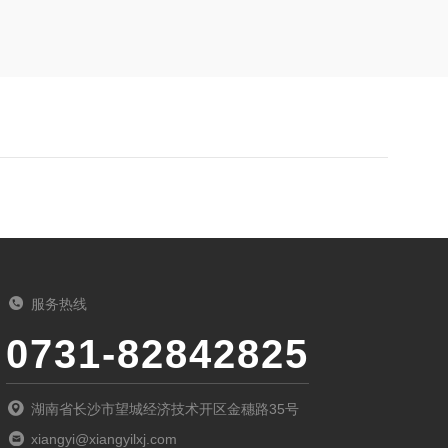
服务热线
0731-82842825
湖南省长沙市望城经济技术开区金穗路35号
xiangyi@xiangyilxj.com