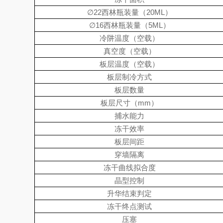
∅
22
西林瓶装量（
20ML
）
∅
16
西林瓶装量（
5ML
）
冷阱温度（空载）
真空度（空载）
板层温度（空载）
板层制冷方式
板层数量
板层尺寸（
mm
）
捕水能力
冻干效率
板层间距
穿墙隔离
冻干曲线拟合度
晶型控制
升华结束判定
冻干终点测试
压塞