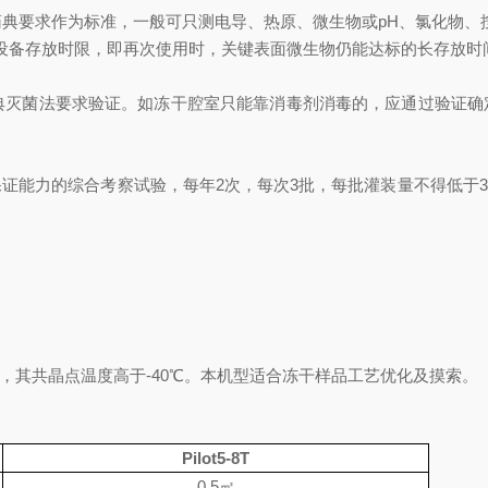
典要求作为标准，一般可只测电导、热原、微生物或pH、氯化物、
设备存放时限，即再次使用时，关键表面微生物仍能达标的长存放时
灭菌法要求验证。如冻干腔室只能靠消毒剂消毒的，应通过验证确定
保证能力的综合考察试验，每年2次，每次3批，每批灌装量不得低于3
物质，其共晶点温度高于-40℃。本机型适合冻干样品工艺优化及摸索。
Pilot5-8T
0.5
㎡