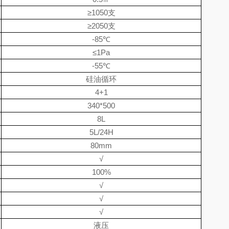
≥
1050
支
≥
2050
支
-85
℃
≤
1Pa
-55
℃
硅油循环
4+1
340*500
8L
5L/24H
80mm
√
100%
√
√
√
液压