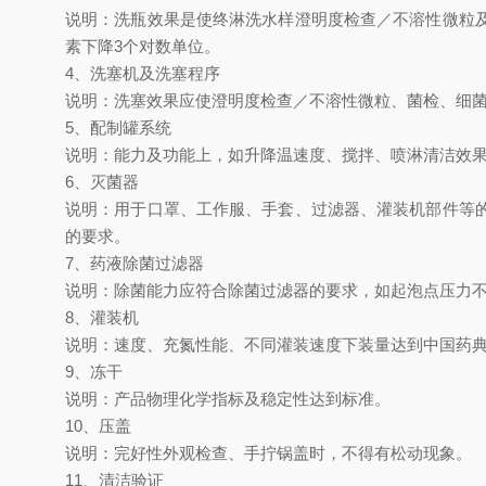
说明：洗瓶效果是使终淋洗水样澄明度检查／不溶性微粒
素下降3个对数单位。
4、洗塞机及洗塞程序
说明：洗塞效果应使澄明度检查／不溶性微粒、菌检、细
5、配制罐系统
说明：能力及功能上，如升降温速度、搅拌、喷淋清洁效
6、灭菌器
说明：用于口罩、工作服、手套、过滤器、灌装机部件等
的要求。
7、药液除菌过滤器
说明：除菌能力应符合除菌过滤器的要求，如起泡点压力不低
8、灌装机
说明：速度、充氮性能、不同灌装速度下装量达到中国药
9、冻干
说明：产品物理化学指标及稳定性达到标准。
10、压盖
说明：完好性外观检查、手拧锅盖时，不得有松动现象。
11、清洁验证