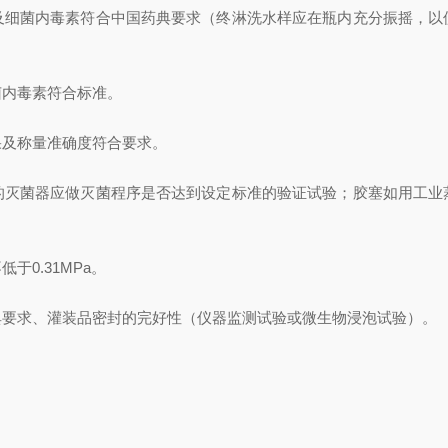
及细菌内毒素符合中国药典要求（终淋洗水样应在瓶内充分振摇，以
菌内毒素符合标准。
果及称量准确度符合要求。
的灭菌器应做灭菌程序是否达到设定标准的验证试验；胶塞如用工业
于0.31MPa。
典要求、灌装品密封的完好性（仪器监测试验或微生物浸泡试验）。