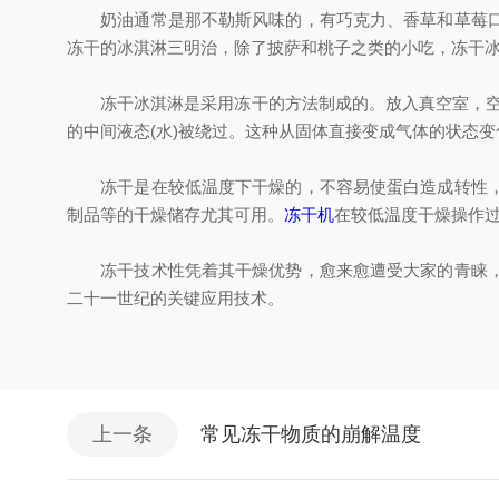
奶油通常是那不勒斯风味的，有巧克力、香草和草莓口味
冻干的冰淇淋三明治，除了披萨和桃子之类的小吃，冻干冰
冻干冰淇淋是采用冻干的方法制成的。放入真空室，空气
的中间液态(水)被绕过。这种从固体直接变成气体的状态
冻干是在较低温度下干燥的，不容易使蛋白造成转性，但
制品等的干燥储存尤其可用。
冻干机
在较低温度干燥操作
冻干技术性凭着其干燥优势，愈来愈遭受大家的青睐，现
二十一世纪的关键应用技术。
上一条
常见冻干物质的崩解温度