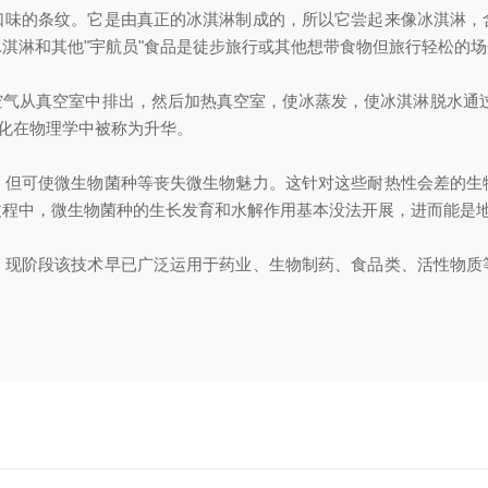
的条纹。它是由真正的冰淇淋制成的，所以它尝起来像冰淇淋，
淇淋和其他"宇航员"食品是徒步旅行或其他想带食物但旅行轻松的
从真空室中排出，然后加热真空室，使冰蒸发，使冰淇淋脱水通过这个
变化在物理学中被称为升华。
可使微生物菌种等丧失微生物魅力。这针对这些耐热性会差的生
过程中，微生物菌种的生长发育和水解作用基本没法开展，进而能是
阶段该技术早已广泛运用于药业、生物制药、食品类、活性物质