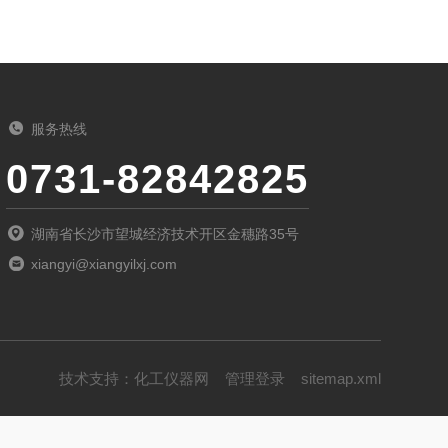
服务热线
0731-82842825
湖南省长沙市望城经济技术开区金穗路35号
xiangyi@xiangyilxj.com
技术支持：
化工仪器网
管理登录
sitemap.xml