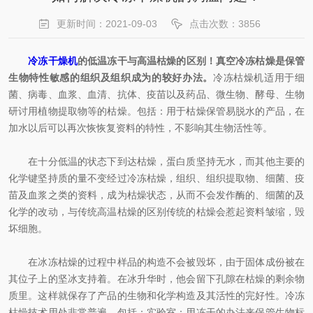
更新时间：2021-09-03
点击次数：3856
冷冻干燥机
的低温冻干与高温枯燥的区别！真空冷冻枯燥是保管
生物特性敏感的组织及组织成为的较好办法。
冷冻枯燥机适用于细
菌、病毒、血浆、血清、抗体、疫苗以及药品、微生物、酵母、生物
研讨用植物提取物等的枯燥。包括：用于枯燥保管易脱水的产品，在
加水以后可以再次恢恢复资料的特性，不影响其生物活性等。
在十分低温的状态下到达枯燥，蛋白质坚持无水，而其他主要的
化学键坚持质的量不变经过冷冻枯燥，组织、组织提取物、细菌、疫
苗及血浆之类的资料，成为枯燥状态，从而不会发作酶的、细菌的及
化学的改动，与传统高温枯燥的区别传统的枯燥会惹起资料皱缩，毁
坏细胞。
在冰冻枯燥的过程中样品的构造不会被毁坏，由于固体成份被在
其位子上的坚冰支持着。在冰升华时，他会留下孔隙在枯燥的剩余物
质里。这样就保存了产品的生物和化学构造及其活性的完好性。冷冻
枯燥技术用处非常普遍，包括：实验室：用冻干的办法来保管生物标