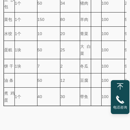
1
个
50
34
猪肉
100
29
包
菜包
1
个
150
80
羊肉
100
59
水饺
1
个
10
20
青菜
100
92
大白
蛋糕
1
块
50
25
100
96
菜
饼 干
1
块
7
2
冬瓜
100
97
油 条
50
12
豆腐
100
90
煮鸡
1
个
40
30
带鱼
100
50
蛋
电话咨询