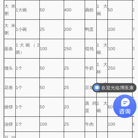
大米
1
大
1
大碗
50
400
藕粉
50
21
粥
碗
大米
1
小碗
25
200
鸭蛋
100
72
粥
1
大碗（
2
1
大
面条
100
250
馄饨
100
35
两）
碗
1
大
馒头
1
个
50
25
牛奶
250
21
杯
1
大
欢迎光临博医康
花卷
1
个
50
25
豆浆
250
23
杯
蒸鸡
1
大
烧饼
1
个
50
20
60
26
蛋
碗
油饼
1
个
100
25
牛肉
100
69
豆沙