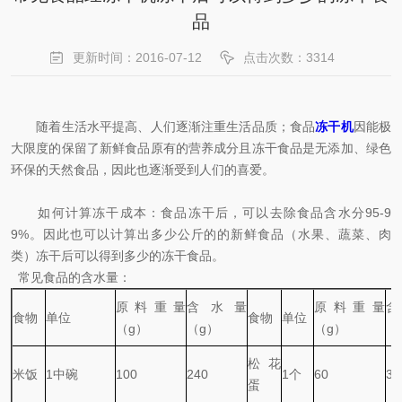
品
更新时间：2016-07-12
点击次数：3314
随着生活水平提高、人们逐渐注重生活品质；食品
冻干机
因能极
大限度的保留了新鲜食品原有的营养成分且冻干食品是无添加、绿色
环保的天然食品，因此也逐渐受到人们的喜爱。
如何计算冻干成本：食品冻干后，可以去除食品含水分95-9
9%。因此也可以计算出多少公斤的的新鲜食品（水果、蔬菜、肉
类）冻干后可以得到多少的冻干食品。
常见食品的含水量：
原料重量
含水量
原料重量
食物
单位
食物
单位
（g
）
（g
）
（g
）
（
松花
米饭
1
中碗
100
240
1
个
60
34
蛋