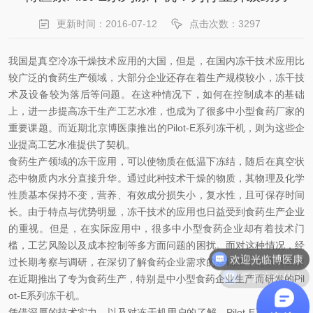
更新时间：2016-07-12
点击次数：3297
我国是真空冷冻干燥技术应用的大国，但是，在国内冻干技术应用比
较广泛的食药生产领域，大部分企业还存在着生产规模较小，冻干技
术及设备较为落后等问题。在这种情况下，如何在控制成本的基础
上，进一步提高冻干生产工艺水准，也成为了很多中小型食药厂家的
重要课题。而近期北京博医康推出的Pilot-E系列冻干机，则为这些企
业提高工艺水准提供了契机。
食药生产领域的冻干应用，可以使物质在低温下冻结，随后在真空状
态中物质内水分直接升华。通过此种技术干燥的物质，其物理及化学
性质基本保持不变，营养、有效成分损失小，复水性，且可保存时间
长。由于特点与优势明显，冻干技术的应用也日益受到食药生产企业
的重视。但是，在实际应用中，很多中小型食药企业却有着技术门
槛，工艺风险以及成本控制等多方面问题的困扰。面对这种情况，经
欢迎光临博医康
过长期考察与调研，在深切了解食药企业需求的基础上，北京博医康
需要咨询什么
在近期推出了专为食药生产，特别是中小型食药企业生产而研发的Pil
ot-E系列冻干机。
凭借深厚的技术实力，以及对冻干机用户的了解，Pilot-E系列冻干机