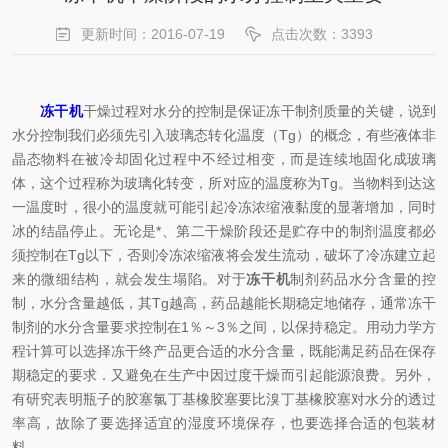
更新时间：2016-07-19
点击次数：3393
冻干机
干燥过程对水分的控制是保证冻干制剂质量的关键，说到
水分控制我们必须先引入玻璃态转化温度（Tg）的概念，有些液体非
晶态物料在被冷却固化过程中不经过相变，而是连续地固化成玻璃
体，这个过程称为玻璃化转变，所对应的温度称为Tg。当物料到达这
一温度时，很小的温度就可能引起冷冻浓缩液黏度的显著增加，同时
冰的结晶停止。无论是*、第二干燥阶段还是贮存中的制剂温度都必
须控制在Tg以下，否则冷冻浓缩液将会发生流动，破坏了冷冻建立起
来的微细结构，就会发生塌陷。对于
冻干机
制剂药品水分含量的控
制，水分含量越低，其Tg越高，药品越能长期稳定地储存，通常冻干
制剂的水分含量要求控制在1％～3％之间，以保持稳定。用动力学方
程计算可以选择冻干终产品更合适的水分含量，既能满足药品在保存
期稳定的要求．又避免在生产中因过度干燥而引起能源浪费。另外，
有研究表明瓶子的胶塞氯丁基橡胶塞要比溴丁基橡胶塞对水分的透过
率高，故除了要选择适宜的湿度环境保存，也要选择合适的包装材
料。