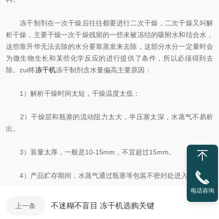
冻干制剂在一次干燥后往往都要进行二次干燥，二次干燥又叫解
析干燥，主要干燥一次干燥残留的一些未被冻结的吸附水和结合水，
这些靠升华无法去除的水分要靠蒸发来去除，这部分水分一定量时会
为微生物生长和某些化学反应的进行提供了条件，所以必须得到去
除。zui终
冻干机
冻干制剂含水量偏高主要原因：
1）解析干燥时间太短，干燥温度太低；
2）干燥层和瓶塞的流动阻力太大，半压塞太深，水蒸气不易析
出。
3）装量太厚，一般是10-15mm，不宜超过15mm。
4）产品贮存期间，水蒸气通过瓶塞等包装不密封处进入。
电话咨询
不迷糊不盲目 冻干机选购关键
上一条