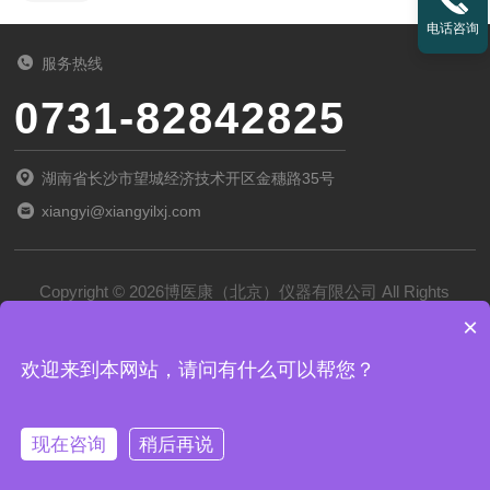
电话咨询
服务热线
0731-82842825
湖南省长沙市望城经济技术开区金穗路35号
xiangyi@xiangyilxj.com
Copyright © 2026博医康（北京）仪器有限公司 All Rights
×
Reserved
备案号：
京ICP备2022028788号-1
欢迎来到本网站，请问有什么可以帮您？
技术支持：
化工仪器网
管理登录
sitemap.xml
现在咨询
稍后再说
京公网安备 11011102002194号