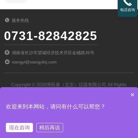
电话咨询
服务热线
0731-82842825
湖南省长沙市望城经济技术开区金穗路35号
xiangyi@xiangyilxj.com
Copyright © 2026博医康（北京）仪器有限公司 All Rights
×
Reserved
备案号：
京ICP备2022028788号-1
欢迎来到本网站，请问有什么可以帮您？
技术支持：
化工仪器网
管理登录
sitemap.xml
现在咨询
稍后再说
京公网安备 11011102002194号