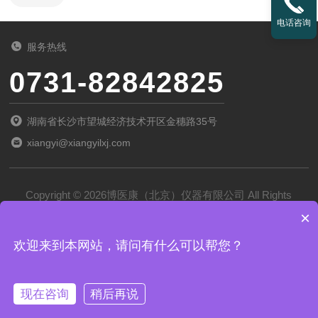
电话咨询
服务热线
0731-82842825
湖南省长沙市望城经济技术开区金穗路35号
xiangyi@xiangyilxj.com
Copyright © 2026博医康（北京）仪器有限公司 All Rights
×
Reserved
备案号：
京ICP备2022028788号-1
欢迎来到本网站，请问有什么可以帮您？
技术支持：
化工仪器网
管理登录
sitemap.xml
现在咨询
稍后再说
京公网安备 11011102002194号