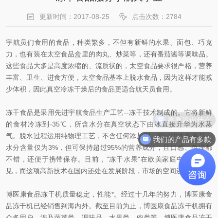
更新时间：2017-08-25
点击次数：2784
宇航员们食用的食品，种类繁多，不但有新鲜的水果、面包、巧克
力，也有装在太空食品盒里的肉丸、炒菜等，还有番茄酱等调味品。
这些食品大多是高度浓缩的、流质状的，太空食品要求很严格，营养
丰富、卫生、进食方便，太空食品基本上脱水食品，因为这样才能减
少体积，因此真空冷冻干燥后的食品更适合航天员食用。
冻干食品是采用先进宇航食品生产工艺--冻干技术制成的。它将新鲜
需要咨询什么
的食材冷冻到-35℃，所含水分在真空状态下由冰直接升华为水蒸
气。脱水过程运用纯物理工艺，不含任何添加剂。经过脱水的果品，
我们的产品有多款
水分含量仅为3%，但可保持超过95%的营养成分，且口感、色泽都
不错，还便于携带保存。目前，"冻干水果"在欧美家庭中已较为常
见，而这项高新技术在国内还处在发展阶段，市场的空间还很大。
博医康食品冻干机质量稳定，性能*。经过十几年的努力，博医康食
品冻干机已经销售到海内外。截至目前为止，博医康食品冻干机拥有
众多用户，涉及蔬菜类、调味品、水果类、肉类等。博医康食品冻干