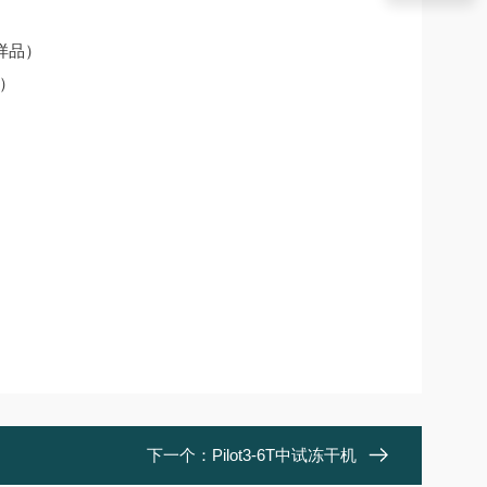
样品）
）
下一个：
Pilot3-6T中试冻干机