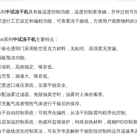
t系列
中试冻干机
具有板温度控制功能，温度控制更准确，升华过程可
可进行工艺设定和编程功能，可查看冻干曲线，方便用户观察物料的
ot系列
中试冻干机
主要特点：
仓透明门采用航空亚克力材料，无粘结、高强度无泄漏。
预冻功能。
机，高效稳定、噪音低。
泵，抽速大、噪音低。
进口液压系统，压塞平稳安全。
油雾过滤器。免除抽真空时，油雾对人体的毒害。
氮气或者惰性气体进行干燥后的保存。
自动控制系统：可程序化编程，从冻干到除霜均程序化控制。
加温控制系统：热循环监视保护，特殊加热材料，模糊PID控制
曲线优化控制算法，可在升华及解析干燥阶段控制样品升温速率及