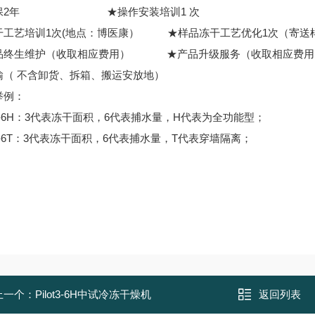
质保2年 ★操作安装培训1 次
干工艺培训1次(地点：博医康） ★样品冻干工艺优化1次（寄送
品终生维护（收取相应费用） ★产品升级服务（收取相应费用
输（ 不含卸货、拆箱、搬运安放地）
举例：
ot3-6H：3代表冻干面积，6代表捕水量，H代表为全功能型；
ot3-6T：3代表冻干面积，6代表捕水量，T代表穿墙隔离；
上一个：
Pilot3-6H中试冷冻干燥机
返回列表