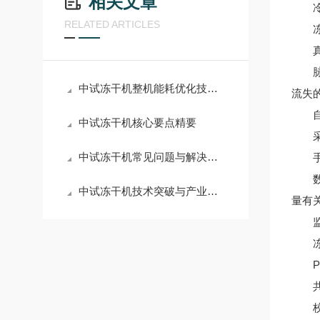
相关文章
冷阱
RELATED ARTICLES
冻干
真空
脉冲
中试冻干机整机能耗优化技术分析
流失
自动
中试冻干机核心要点精要
采用
中试冻干机常见问题与解决方案
手自
数据
中试冻干机技术突破与产业应用新篇章
量有
监视
冻干
PC
共晶
校准