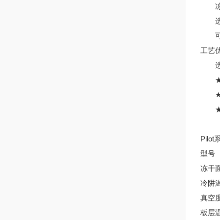
冻干
选
可冻
工艺
选
★
★P
★有
Pil
型号
冻干
冷阱
真空
板层