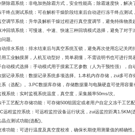
除霜系统：非电加热除霜方式，安全性能高；除霜速度快，解决了
终点测试系统：可在解析干燥阶段结束后自动进行冻干终点测试，
调节系统：升华及解析干燥过程进行真空度调节，避免特殊物质起
回填系统：可慢速、中速、快速三种回填模式选择，避免了对于冻
的问题。
排水系统：排水结束后与真空系统互锁，避免再次使用忘记关闭排
工业触摸屏，人机互动型好，简单易懂，不需说明书也可进行简
动模式选择：手动模式用于摸索工艺参数（人为干预性强），自动
记录系统：数据记录系统多项选择。1.本机内存存储，zui多可存储
关系（选配）。3.PC数据库存储，存储数据量与电脑硬盘可使用容量
系统：实时监视系统温度，真空度，采集频率50ms/次。
工艺配方存储功能：可存储500组固定或者用户自定义冻干工艺
远程监控系统：可远程监控设备运行状况，zui远监控距离1.5KM(选
点测试功能(选配)。
功能：可进行温度及真空度校准，确保长期使用测量值的精确性