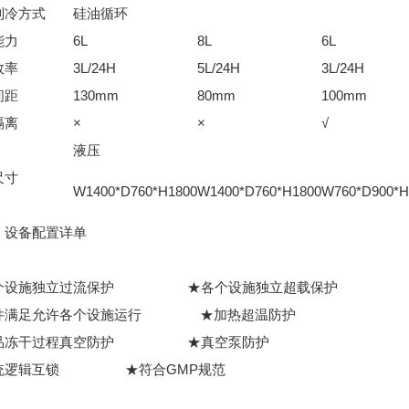
制冷方式
硅油循环
能力
6L
8L
6L
效率
3L/24H
5L/24H
3L/24H
间距
130mm
80mm
100mm
隔离
×
×
√
液压
尺寸
W1400*D760*H1800
W1400*D760*H1800
W760*D900*H
）
：设备配置详单
：
个设施独立过流保护 ★各个设施独立超载保护
件满足允许各个设施运行 ★加热超温防护
品冻干过程真空防护 ★真空泵防护
统逻辑互锁 ★符合GMP规范
：