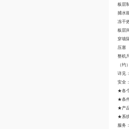
板层
捕水
冻干
板层
穿墙
压塞
整机
（约
详见
安全
★各
★条
★产
★系
服务