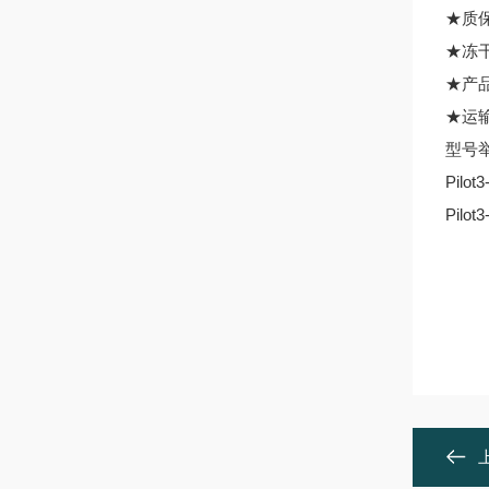
★
★冻
★产
★运
型号
Pil
Pil