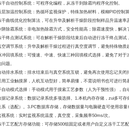
自动控制系统：可程序化编程，从冻干到除霜均程序化控制。
加温控制系统：热循环监视保护，特殊加热材料，模糊PID控制
曲线优化控制算法，可在升华及解析干燥阶段控制样品升温速率及
除霜系统：非电加热除霜方式，安全性能高；除霜速度快，解决了
终点测试系统：可在解析干燥阶段结束后自动进行冻干终点测试，
调节系统：升华及解析干燥过程进行真空度调节，避免特殊物质起
回填系统：可慢速、中速、快速三种回填模式选择，避免了对于冻
的问题。
排水系统：排水结束后与真空系统互锁，避免再次使用忘记关闭排
工业触摸屏，人机互动型好，简单易懂，不需说明书也可进行简
动模式选择：手动模式用于摸索工艺参数（人为干预性强），自动
记录系统：数据记录系统多项选择。1.本机内存存储，zui多可存储
关系（选配）。3.PC数据库存储，存储数据量与电脑硬盘可使用容量
系统：实时监视系统温度，真空度，采集频率50ms/次。
工艺配方存储功能：可存储500组固定或者用户自定义冻干工艺