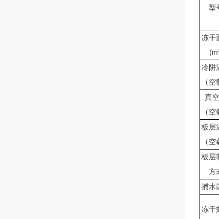
型
冻干
(m
冷阱
（空
真
（空
板层
（空
板层
方
捕水
冻干