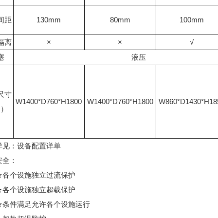
间距
130mm
80mm
100mm
隔离
×
×
√
塞
液压
尺寸
W1400*D760*H1800
W1400*D760*H1800
W860*D1430*H18
约）
：设备配置详单
全：
个设施独立过流保护
个设施独立超载保护
件满足允许各个设施运行