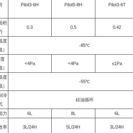
号
Pilot3-6H
Pilot5-8H
Pilot3-6T
面积
0.3
0.5
0.42
²)
温度
-85℃
载）
空度
<4Pa
<4Pa
≤1Pa
载）
温度
-55℃
载）
制冷
硅油循环
式
能力
6L
8L
6L
效率
3L/24H
5L/24H
3L/24H