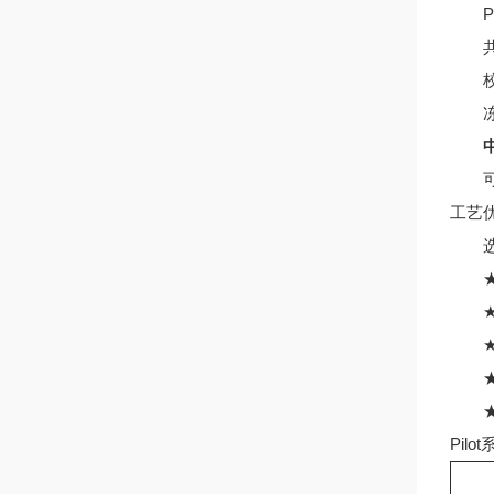
PC
共晶
校准
冻干
可冻
工艺
选
★共
★U
★P
★远
★有
Pil