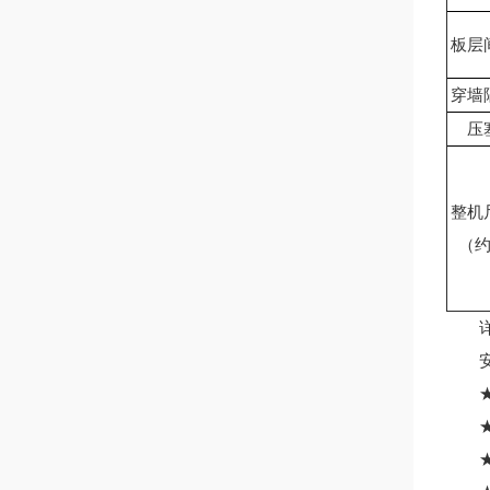
板层
穿墙
压
整机
（
详见
安
★各
★各
★条