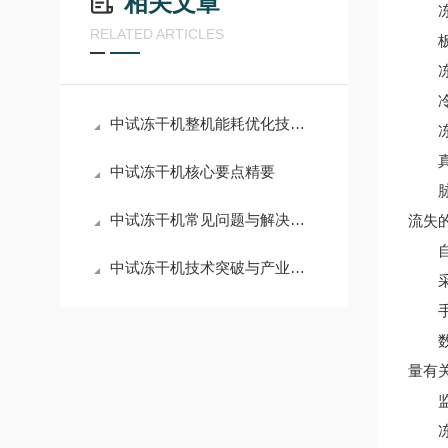
相关文章
冻干
RELATED ARTICLES
板层
冻干
冷阱
中试冻干机整机能耗优化技术分析
冻干
真空
中试冻干机核心要点精要
脉冲
中试冻干机常见问题与解决方案
流失
自动
中试冻干机技术突破与产业应用新篇章
采用
手自
数据
量有
监视
冻干