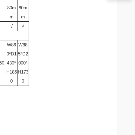
80m
80m
m
m
√
√
W86
W88
0*D1
5*D2
50
430*
000*
H185
H173
0
0