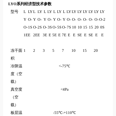
LYO系列经济型技术参数
型号
L
LY
L
LY
L
LY
L
LY
L
LY
LY
LY
LY
LY
LY
LY
Y
O-
Y
O-
Y
O-
Y
O-
Y
O-
O-
O-
O-
O-
O-
O-2
O-
1S
O-
2S
O-
3S
O-
5S
O-
7S
10
10
15
15
20
0S
1E
E
2E
E
3E
E
5E
E
7E
E
E
SE
E
SE
E
E
冻干面
1
2
3
5
7
10
15
20
积
冷阱温
<-75℃
度（空
载）
真空度
<4Pa
（空
载）
板层温
-55℃-+110℃