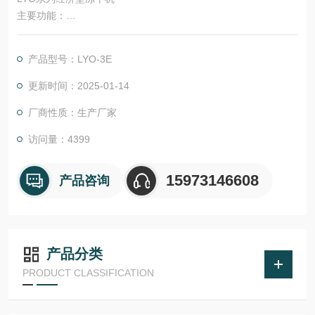
主要功能：
隔板预冻功能。
可充氮气或者惰性气体进行干燥后的保存。
产品型号：LYO-3E
采用压缩机，高效稳定、噪音低。
采用优质真空泵，抽速大、噪音低。
更新时间：2025-01-14
冻干自动控制系统：可程序化编程，从冻干到除霜均程序化控
厂商性质：生产厂家
制。
板层：采用优良的焊接工艺，板层无泄漏。
访问量：4399
冻干终点测试系统：可在解析干燥阶段结束后自动进行冻干终点
测试，确保物质含水率到达标准要求。
15973146608
产品咨询
产品分类
PRODUCT CLASSIFICATION