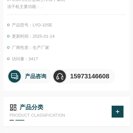
冻干机主要功能：
可充氮气或者惰性气体进行干燥后的保存。
采用压缩机，高效稳定、噪音低。
产品型号：LYO-10SE
采用优质真空泵，抽速大、噪音低。
冻干自动控制系统：可程序化编程，从冻干到除霜均程序化控
更新时间：2025-01-14
制。
厂商性质：生产厂家
板层：采用优良的焊接工艺，板层无泄漏。
冻干终点测试系统：可在解析干燥阶段结束后自动进行冻干终点
访问量：3417
测试，确保物质含水率到达标准要求。
15973146608
产品咨询
产品分类
PRODUCT CLASSIFICATION