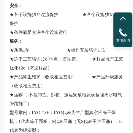
安全：
★各个设施独立过流保护 ★各个设施独立超载
保护
★条件满足允许各个设施运行
电话咨询
服务：
★
质保1年
★操作安装培训1 次
★冻干工艺培训1次(地点：博医康） ★样品冻干工艺
优化1次（寄送样品）
★产品终生维护（收取相应费用） ★产品升级服务
（收取相应费用）
★运输（ 不含卸货、拆箱、搬运安放地及设备隔离水电气
管路施工）
型号举例：LYO-1SE：LYO代表为生产型真空冷冻干燥
机，1代表冻干面积，S代表压塞（无S代表不含压塞），E
代表为经济型；