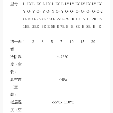
型号
L
LY
L
LY
L
LY
L
LY
L
LY
LY
LY
LY
LY
LY
LY
Y
O-
Y
O-
Y
O-
Y
O-
Y
O-
O-
O-
O-
O-
O-
O-2
O-
1S
O-
2S
O-
3S
O-
5S
O-
7S
10
10
15
15
20
0S
1E
E
2E
E
3E
E
5E
E
7E
E
E
SE
E
SE
E
E
冻干面
1
2
3
5
7
10
15
20
积
冷阱温
<-75℃
度（空
载）
真空度
<4Pa
（空
载）
板层温
-55℃-+110℃
度（空