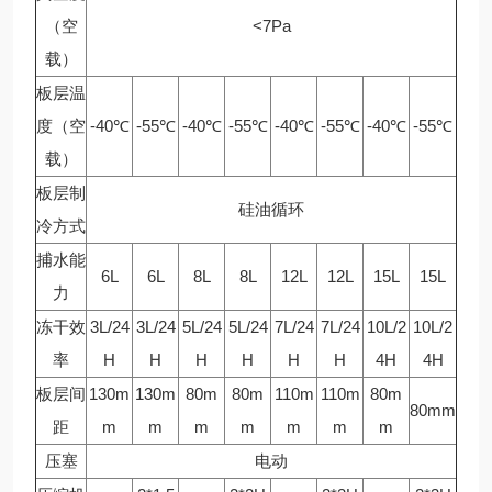
（空
<7Pa
载）
板层温
度（空
-40℃
-55℃
-40℃
-55℃
-40℃
-55℃
-40℃
-55℃
载）
板层制
硅油循环
冷方式
捕水能
6L
6L
8L
8L
12L
12L
15L
15L
力
冻干效
3L/24
3L/24
5L/24
5L/24
7L/24
7L/24
10L/2
10L/2
率
H
H
H
H
H
H
4H
4H
板层间
130m
130m
80m
80m
110m
110m
80m
80mm
距
m
m
m
m
m
m
m
压塞
电动