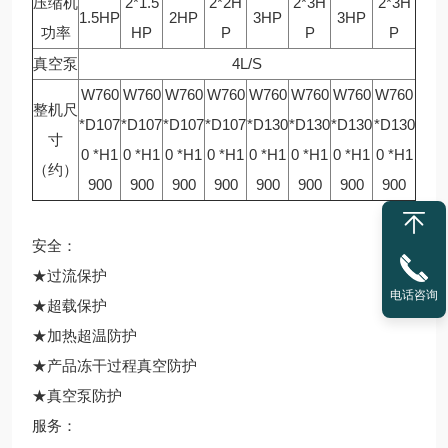
压缩机
2*1.5
2*2H
2*3H
2*3H
1.5HP
2HP
3HP
3HP
功率
HP
P
P
P
真空泵
4L/S
W760
W760
W760
W760
W760
W760
W760
W760
整机尺
*D107
*D107
*D107
*D107
*D130
*D130
*D130
*D130
寸
0 *H1
0 *H1
0 *H1
0 *H1
0 *H1
0 *H1
0 *H1
0 *H1
（约）
900
900
900
900
900
900
900
900
安全：
★过流保护
电话咨询
★超载保护
★加热超温防护
★产品冻干过程真空防护
★真空泵防护
服务：