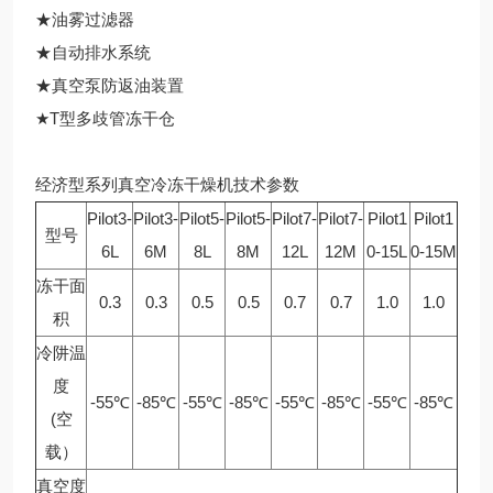
★油雾过滤器
★自动排水系统
★真空泵防返油装置
★T型多歧管冻干仓
经济型系列真空冷冻干燥机技术参数
Pilot3-
Pilot3-
Pilot5-
Pilot5-
Pilot7-
Pilot7-
Pilot1
Pilot1
型号
6L
6M
8L
8M
12L
12M
0-15L
0-15M
冻干面
0.3
0.3
0.5
0.5
0.7
0.7
1.0
1.0
积
冷阱温
度
-55℃
-85℃
-55℃
-85℃
-55℃
-85℃
-55℃
-85℃
(空
载）
真空度