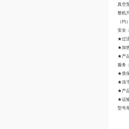
真空
整机
（约
安全
★
★加
★产
服务
★质
★冻
★产
★运
型号举