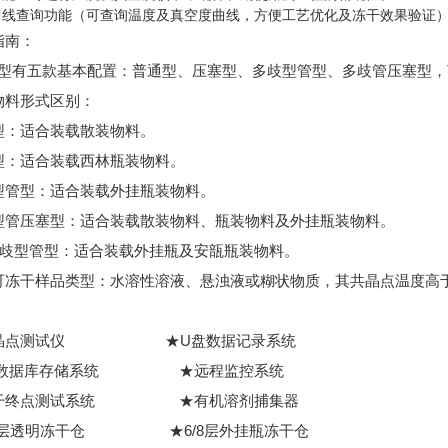
曲线查询功能（可查询温度及真空度曲线，方便工艺优化及冻干效果验证
指南：
b-1型有五款基本配置：普通型、压塞型、多歧型管型、多歧管压塞型，
物料形式区别：
型：适合装载散装物料。
型：适合装载西林瓶装物料。
型管型：适合装载外挂瓶装物料。
型管压塞型：适合装载散装物料、瓶装物料及外挂瓶装物料。
多歧型管型：适合装载外挂瓶及安瓿瓶装物料。
可冻干样品类型：水溶性溶液、悬浊液或糊状物质，其共晶点温度高于-
选配：
晶点测试仪 ★U盘数据记录系统
C数据库存储系统 ★远程监控系统
干终点测试系统 ★有机溶剂捕集器
/8层透明冻干仓 ★6/8层外挂瓶冻干仓