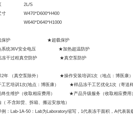
泵
2L/S
尺寸
W470*D600*H400
）
W640*D640*H1000
：
过流保护 ★超载保护
热系统36V安全电压 ★加热超温防护
品冻干过程真空防护 ★真空泵防护
：
保2年 （真空泵除外） ★操作安装培训1次（地点：博医康
干工艺培训1次(地点：博医康） ★样品冻干工艺优化1次（寄送
品终生维护（收取相应费用） ★产品升级服务（收取相应费用
输（ 不含卸货、拆箱、搬运安放地）
例：Lab-1A-50：Lab为Laboratory缩写，1代表冻干面积，A代