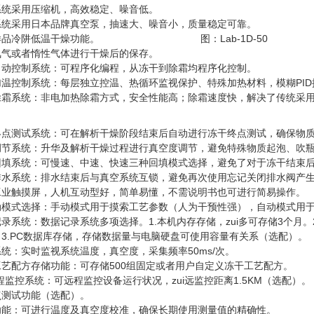
系统采用压缩机，高效稳定、噪音低。
系统采用日本品牌真空泵，抽速大、噪音小，质量稳定可靠。
样品冷阱低温干燥功能。 图：Lab-1D-50
氮气或者惰性气体进行干燥后的保存。
自动控制系统：可程序化编程，从冻干到除霜均程序化控制。
加温控制系统：每层独立控温、热循环监视保护、特殊加热材料，模糊PID
除霜系统：非电加热除霜方式，安全性能高；除霜速度快，解决了传统采
终点测试系统：可在解析干燥阶段结束后自动进行冻干终点测试，确保物
调节系统：升华及解析干燥过程进行真空度调节，避免特殊物质起泡、吹
回填系统：可慢速、中速、快速三种回填模式选择，避免了对于冻干结束
排水系统：排水结束后与真空系统互锁，避免再次使用忘记关闭排水阀产
工业触摸屏，人机互动型好，简单易懂，不需说明书也可进行简易操作。
动模式选择：手动模式用于摸索工艺参数（人为干预性强），自动模式用
录系统：数据记录系统多项选择。1.本机内存存储，zui多可存储3个月
3.PC数据库存储，存储数据量与电脑硬盘可使用容量有关系（选配）。
统：实时监视系统温度，真空度，采集频率50ms/次。
工艺配方存储功能：可存储500组固定或者用户自定义冻干工艺配方。
程监控系统：可远程监控设备运行状况，zui远监控距离1.5KM（选配）。
点测试功能（选配）。
功能：可进行温度及真空度校准，确保长期使用测量值的精确性。