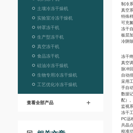
制冷
土壤冷冻干燥机
真空
特殊
实验室冷冻干燥机
可充
钟罩冻干机
冻干
板层
生产型冻干机
冷阱
真空冻干机
食品冻干机
冻干
真空
硅油冷冻干燥机
脉冲
生物专用冷冻干燥机
自动
采用
工艺优化冷冻干燥机
手自
数据记
配）。
查看全部产品
监视系
冻干
PC远
共晶
校准