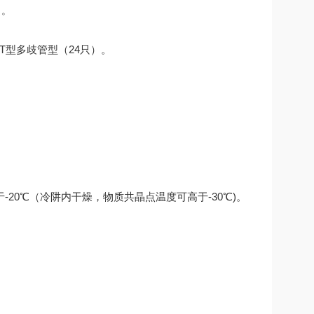
）。
T型多歧管型（24只）。
20℃（冷阱内干燥，物质共晶点温度可高于-30℃)。