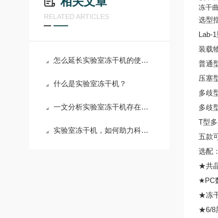
相关文章
冻干
RELATED ARTICLES
选型
La
装载
怎么延长实验室冻干机的使用寿命
普通
压塞
什么是实验室冻干机？
多歧
一文分析实验室冻干机存在的意义
多歧
T型
实验室冻干机，如何助力科研新突破？
五款
★共
★P
★冻
★6