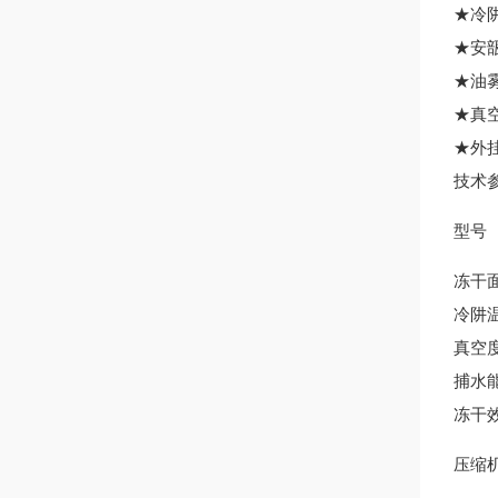
★冷
★
★
★真
★
技术
型号
冻干
冷阱
真空
捕水
冻干
压缩