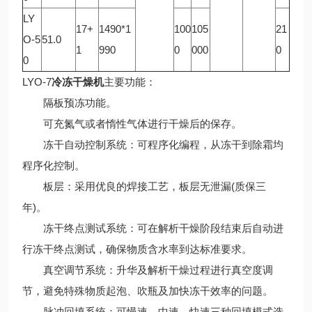
LY
17+
1490*1
100
105
21
O-5
51.0
1
990
0
000
0
0
LYO-7
冷冻干燥机
主要功能：
隔板预冻功能。
可充氮气或者惰性气体进行干燥后的保存。
冻干自动控制系统：可程序化编程，从冻干到除霜均
程序化控制。
板层：采用优良的焊接工艺，板层无泄漏(质保三
年)。
冻干终点测试系统：可在解析干燥阶段结束后自动进
行冻干终点测试，确保物质含水率到达标准要求。
真空调节系统：升华及解析干燥过程进行真空度调
节，避免特殊物质起泡、吹瓶及加快冻干效率的问题。
脉冲回填系统：可慢速、中速、快速三种回填模式选