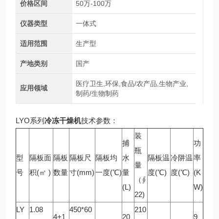
价格区间
50万-100万
仪器类型
一体式
适用范围
生产型
产地类别
国产
医疗卫生,环保,食品/农产品,生物产业,
应用领域
制药/生物制药
LYO系列
冷冻干燥机
技术参数：
装
捕
功
瓶
型
隔板面
隔板
隔板尺
隔板均
水
隔板温
冷阱温
率
量
号
积(㎡ )
数量
寸(mm)
一度(℃)
量
度(℃)
度(℃)
(K
（∮
(L)
W)
22)
LY
1.08
450*60
210
4+1
20
9