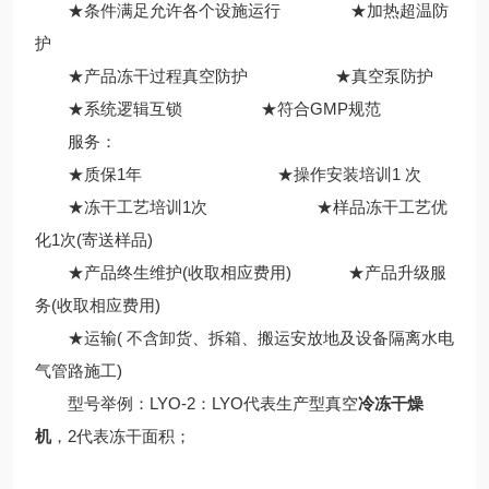
★条件满足允许各个设施运行 ★加热超温防
护
★产品冻干过程真空防护 ★真空泵防护
★系统逻辑互锁 ★符合GMP规范
服务：
★质保1年 ★操作安装培训1 次
★冻干工艺培训1次 ★样品冻干工艺优
化1次(寄送样品)
★产品终生维护(收取相应费用) ★产品升级服
务(收取相应费用)
★运输( 不含卸货、拆箱、搬运安放地及设备隔离水电
气管路施工)
型号举例：LYO-2：LYO代表生产型真空
冷冻干燥
机
，2代表冻干面积；