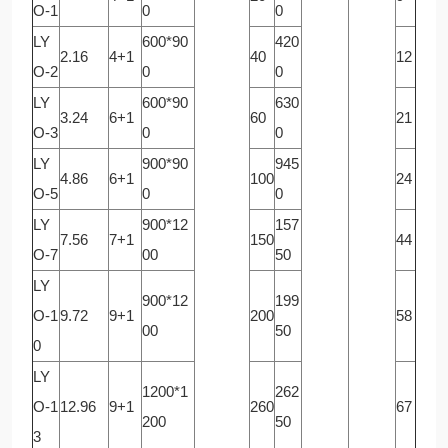
O-1
0
0
LY
600*90
420
2.16
4+1
40
12
O-2
0
0
LY
600*90
630
3.24
6+1
60
21
O-3
0
0
LY
900*90
945
4.86
6+1
100
24
O-5
0
0
LY
900*12
157
7.56
7+1
150
44
O-7
00
50
LY
900*12
199
O-1
9.72
9+1
200
58
00
50
0
LY
1200*1
262
O-1
12.96
9+1
260
67
200
50
3