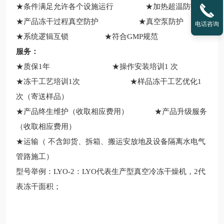
★条件满足允许各个设施运行 ★加热超温防护
★产品冻干过程真空防护 ★真空泵防护
电话咨询
★系统逻辑互锁
★符合GMP规范
服务：
★
质保1年
★操作安装培训1 次
★冻干工艺培训1次 ★样品冻干工艺优化1
次（寄送样品）
★产品终生维护（收取相应费用） ★产品升级服务
（收取相应费用）
★运输（ 不含卸货、拆箱、搬运安放地及设备隔离水电气
管路施工）
型号举例：LYO-2：LYO代表生产型真空冷冻干燥机，2代
表冻干面积；