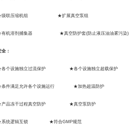
级联压缩机组 ★扩展真空泵组
机溶剂捕集器 ★真空防护套(防止液压油油雾污染)
安全：
个设施独立过流保护 ★各个设施独立超载保护
件满足允许各个设施运行 ★加热超温防护
产品冻干过程真空防护 ★真空泵防护
统逻辑互锁 ★符合GMP规范