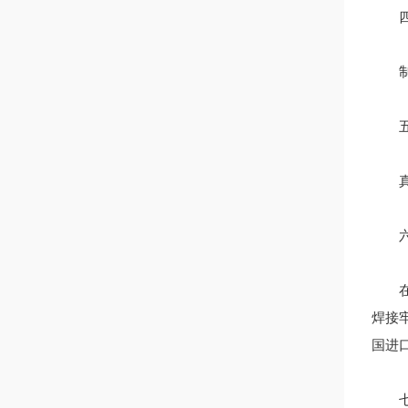
四、
制冷
五、
真空
六、
在位
焊接
国进
七、