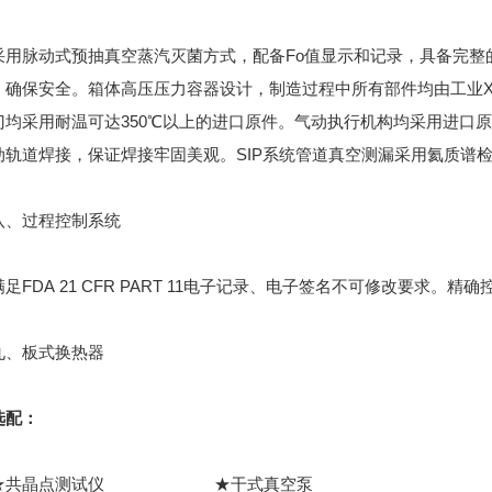
脉动式预抽真空蒸汽灭菌方式，配备Fo值显示和记录，具备完整
，确保安全。箱体高压压力容器设计，制造过程中所有部件均由工业
门均采用耐温可达350℃以上的进口原件。气动执行机构均采用进口
动轨道焊接，保证焊接牢固美观。SIP系统管道真空测漏采用氦质谱
过程控制系统
DA 21 CFR PART 11电子记录、电子签名不可修改要求。精
板式换热器
选配：
共晶点测试仪 ★干式真空泵