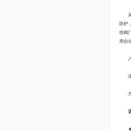
采用
防护
统阀
用自
八、
满足F
九、
★