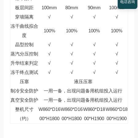
电话咨询
板层间距
100mm
80mm
90mm
100mm
穿墙隔离
√
√
√
√
冻干曲线拟合
100%
100%
100%
100%
度
晶型控制
√
√
√
√
蒸汽分压控制
√
√
√
√
升华结束判定
√
√
√
√
冻干终点测试
√
√
√
√
压塞
液压压塞
制冷安全防护
一用一备，出现问题备用机组投入运行
真空安全防护
一用一备，出现问题备用机组投入运行
整机尺寸
W860*D16
W860*D16
W860*D18
W860*D18
（约）
00*H1800
00*H1800
00*H1900
00*H1900