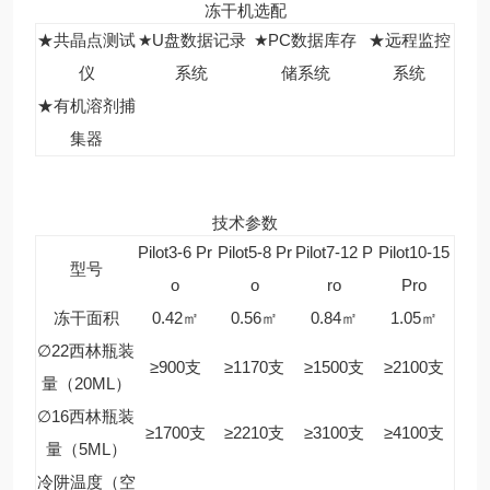
冻干机选配
★共晶点测试
★U盘数据记录
★PC数据库存
★远程监控
仪
系统
储系统
系统
★有机溶剂捕
集器
技术参数
Pilot3-6 Pr
Pilot5-8 Pr
Pilot7-12 P
Pilot10-15
型号
o
o
ro
Pro
冻干面积
0.42㎡
0.56㎡
0.84㎡
1.05㎡
∅22西林瓶装
≥900支
≥1170支
≥1500支
≥2100支
量（20ML）
∅16西林瓶装
≥1700支
≥2210支
≥3100支
≥4100支
量（5ML）
冷阱温度（空