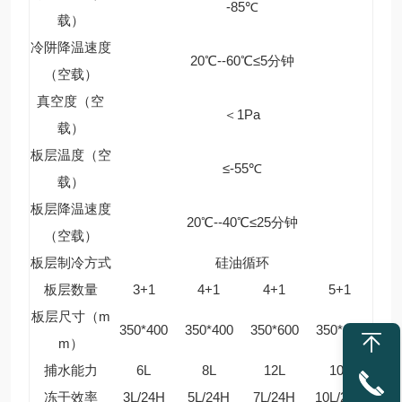
-85℃
载）
冷阱降温速度
20℃--60℃≤5分钟
（空载）
真空度（空
＜1Pa
载）
板层温度（空
≤-55℃
载）
板层降温速度
20℃--40℃≤25分钟
（空载）
板层制冷方式
硅油循环
板层数量
3+1
4+1
4+1
5+1
板层尺寸（m
350*400
350*400
350*600
350*600
m）
捕水能力
6L
8L
12L
10L
冻干效率
3L/24H
5L/24H
7L/24H
10L/24H