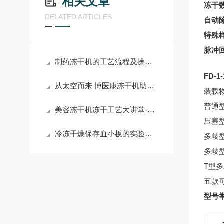
相关文章
冻干
RELATED ARTICLES
自动
特殊
脉冲
制药冻干机的工艺流程及操作要点
FD
从太空而来 博医康冻干机助您抓住冻干食品商机
装载
普通
美容冻干机冻干工艺大讲堂-生物因子冻干闪释片冻干
压塞
冷冻干燥保存血小板的实验研究
多歧
多歧
T型
五款
型号