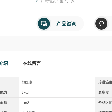
厂商性质：生产厂家
产品咨询
介绍
在线留言
牌
博医康
冷凝温
水能力
3kg/h
真空度
干面积
--m2
价格区