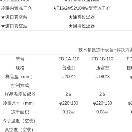
★冷阱内置冻干仓
★T16/24/52/104歧型管冻干仓
★进口真空泵
★油雾过滤器
★进口真空油
★回填过滤器
技术参数
冻干设备+解决方
型号
FD-1A-110
FD-1B-110
FD
规格
普通型
压塞型
挂
样品盘（mm）
φ200*4
φ180*3
控制方式
样品温度传感器
2支
2支
冷阱尺寸（mm）
φ220*130
φ220*130
φ
冻干面积
0.12㎡
0.08㎡
冷阱温度（空载）
真空度（空载）