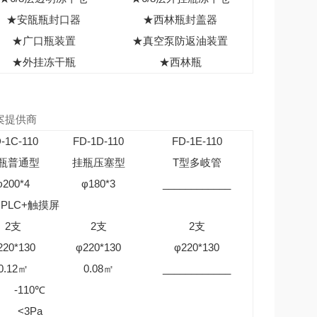
★安瓿瓶封口器
★西林瓶封盖器
★广口瓶装置
★真空泵防返油装置
★外挂冻干瓶
★西林瓶
案提供商
-1C-110
FD-1D-110
FD-1E-110
瓶普通型
挂瓶压塞型
T型多岐管
φ200*4
φ180*3
____________
PLC+触摸屏
2支
2支
2支
220*130
φ220*130
φ220*130
0.12㎡
0.08㎡
____________
-110℃
<3Pa