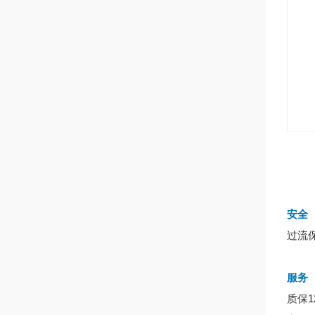
安全
过流
服务
质保