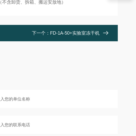
（不含卸货、拆箱、搬运安放地）
下一个：
FD-1A-50+实验室冻干机