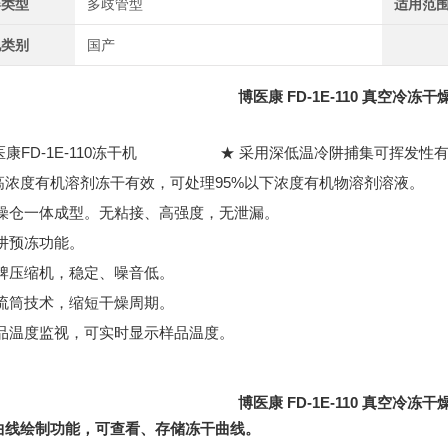
器类型
多歧管型
适用范
地类别
国产
博医康 FD-1E-110 真空冷冻干
★ 采用深低温冷阱捕集可挥发性
高浓度有机溶剂冻干有效，可处理95%以下浓度有机物溶剂溶液。
干燥仓一体成型。无粘接、高强度，无泄漏。
冷阱预冻功能。
品牌压缩机，稳定、噪音低。
导流筒技术，缩短干燥周期。
样品温度监视，可实时显示样品温度。
博医康 FD-1E-110 真空冷冻干
曲线绘制功能，可查看、存储冻干曲线。