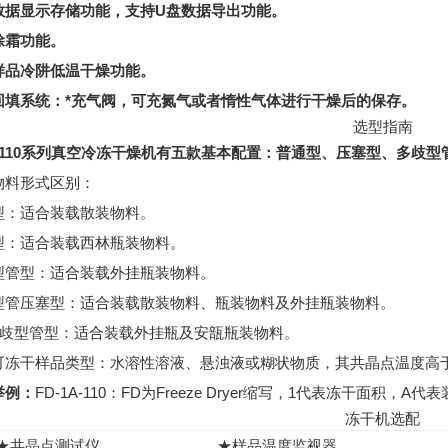
数据显示存储功能，支持U盘数据导出功能。
除霜功能。
样品冷阱低温干燥功能。
回填系统：*充气阀，可充氮气或者惰性气体进行干燥后的保存。
选型指南
-1-110系列真空冷冻干燥机有五款基本配置：普通型、压塞型、多歧
物料形式区别：
型：适合装载散装物料。
型：适合装载西林瓶装物料。
型管型：适合装载外挂瓶装物料。
型管压塞型：适合装载散装物料、瓶装物料及外挂瓶装物料。
多歧型管型：适合装载外挂瓶及安瓿瓶装物料。
可冻干样品类型：水溶性溶液、悬浊液或糊状物质，其共晶点温度高于-
举例：
FD-1A-110：FD为Freeze Dryer缩写，1代表冻干面积，
冻干机选配
★共晶点测试仪
★样品温度监视器