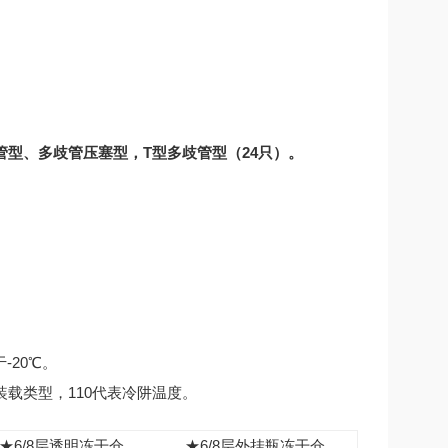
型管型、多歧管压塞型，T型多歧管型（24只）。
20℃。
A代表装载类型，110代表冷阱温度。
★6/8层透明冻干仓
★6/8层外挂瓶冻干仓