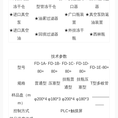
冻干仓
型管冻干仓
口器
器
★进口真空
★广口瓶装
★真空泵防返
★油雾过滤器
泵
置
油装置
★进口真空
★外挂冻干
★回填过滤器
★西林瓶
油
瓶
技术参数
FD-1A-
FD-1B-
FD-1C-
FD-1D-
型号
FD-1E-80+
80+
80+
80+
80+
挂瓶普
挂瓶压
规格
普通型
压塞型
T型多岐管
通型
塞型
样品盘（m
________
φ200*4
φ180*3
φ200*4
φ180*3
m）
____
控制方式
PLC+触摸屏