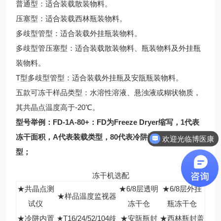
普通型：适合装载散装物料。
压塞型：适合装载西林瓶装物料。
多歧型管型：适合装载外挂瓶装物料。
多歧型管压塞型：适合装载散装物料、瓶装物料及外挂瓶
装物料。
T型多歧型管型：适合装载外挂瓶及安瓿瓶装物料。
五款可冻干样品类型：水溶性溶液、悬浊液或糊状物质，
其共晶点温度高于-20℃。
型号举例：FD-1A-80+：FD为Freeze Dryer缩写，1代表
冻干面积，A代表装载类型，80代表冷阱温度，+代表加强
欢迎光临博医康
型；
冻干机选配
★共晶点测
★6/8层透明
★6/8层外挂
★样品温度监视器
试仪
冻干仓
瓶冻干仓
★冷阱内置
★T16/24/52/104歧
★安瓿瓶封
★西林瓶封盖