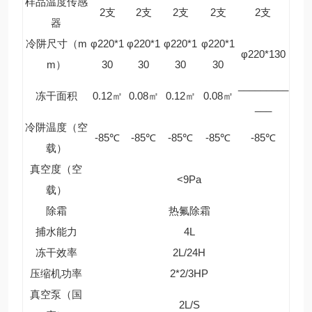
样品温度传感
2支
2支
2支
2支
2支
器
冷阱尺寸（m
φ220*1
φ220*1
φ220*1
φ220*1
φ220*130
m）
30
30
30
30
_________
冻干面积
0.12㎡
0.08㎡
0.12㎡
0.08㎡
___
冷阱温度（空
-85℃
-85℃
-85℃
-85℃
-85℃
载）
真空度（空
<9Pa
载）
除霜
热氟除霜
捕水能力
4L
冻干效率
2L/24H
压缩机功率
2*2/3HP
真空泵（国
2L/S