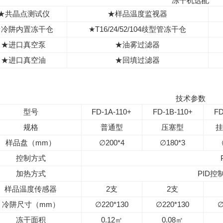
冻干机选配
★共晶点测试仪
★样品温度监视器
★冷阱内置冻干仓
★T16/24/52/104歧型管冻干仓
★进口真空泵
★油雾过滤器
★进口真空油
★回填过滤器
技术参数
型号
FD-1A-110+
FD-1B-110+
FD
规格
普通型
压塞型
挂
样品盘（mm）
∅200*4
∅180*3
控制方式
加热方式
PID
样品温度传感器
2支
2支
冷阱尺寸（mm）
∅220*130
∅220*130
∅
冻干面积
0.12㎡
0.08㎡