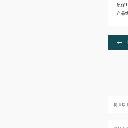
质保
产品