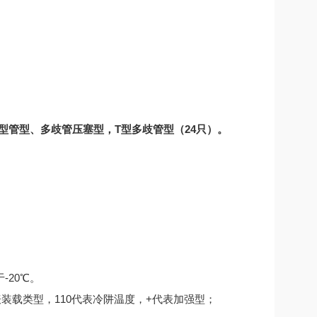
型管型、多歧管压塞型，T型多歧管型（24只）。
20℃。
积，A代表装载类型，110代表冷阱温度，+代表加强型；