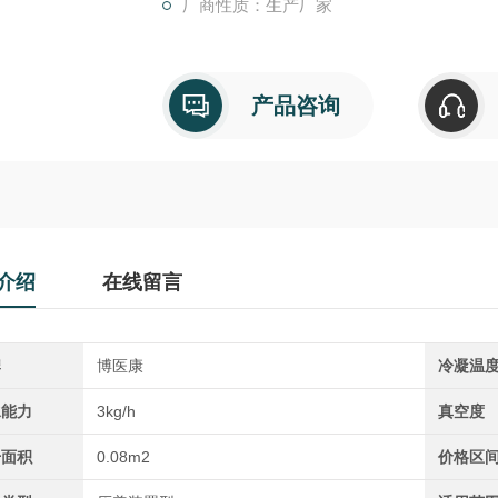
厂商性质：生产厂家
产品咨询
介绍
在线留言
牌
博医康
冷凝温
水能力
3kg/h
真空度
干面积
0.08m2
价格区