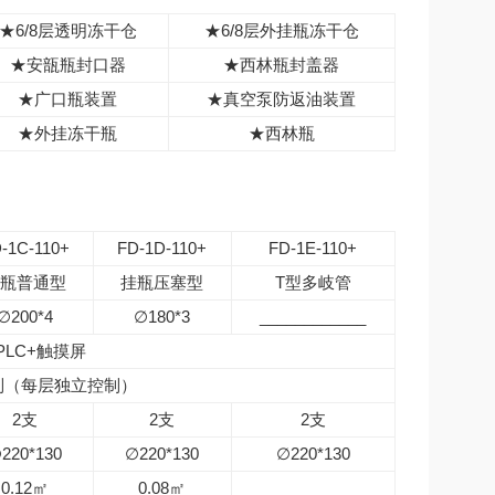
★6/8层透明冻干仓
★6/8层外挂瓶冻干仓
★安瓿瓶封口器
★西林瓶封盖器
★广口瓶装置
★真空泵防返油装置
★外挂冻干瓶
★西林瓶
-1C-110+
FD-1D-110+
FD-1E-110+
瓶普通型
挂瓶压塞型
T型多岐管
∅200*4
∅180*3
____________
PLC+触摸屏
控制（每层独立控制）
2支
2支
2支
220*130
∅220*130
∅220*130
0.12㎡
0.08㎡
____________