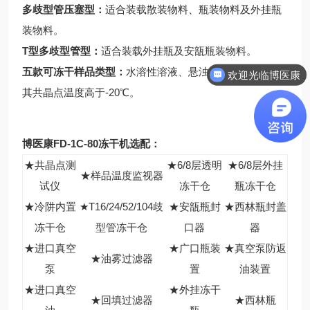
多歧型管压塞型：
适合装载散装物料、瓶装物料及外挂瓶
装物料。
T型多歧型管型：
适合装载外挂瓶及安瓿瓶装物料。
五款可冻干样品类型：
水溶性溶液、悬浊液或糊状物质，
欢迎光临博医康
其共晶点温度高于-20℃。
博医康FD-1C-80冻干机选配：
★共晶点测
★6/8层透明
★6/8层外挂
★样品温度监视器
试仪
冻干仓
瓶冻干仓
★冷阱内置
★T16/24/52/104歧
★安瓿瓶封
★西林瓶封盖
冻干仓
型管冻干仓
口器
器
★进口真空
★广口瓶装
★真空泵防返
★油雾过滤器
泵
置
油装置
★进口真空
★外挂冻干
★回填过滤器
★西林瓶