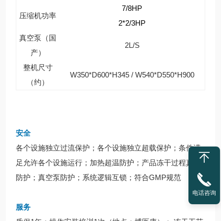
7/8HP
压缩机功率
2*2/3HP
真空泵（国
2L/S
产）
整机尺寸
W350*D600*H345 / W540*D550*H900
（约）
安全
各个设施独立过流保护；各个设施独立超载保护；条件满
足允许各个设施运行；加热超温防护；产品冻干过程真空
防护；真空泵防护；系统逻辑互锁；符合GMP规范
电话咨询
服务