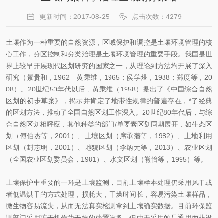
更新时间：2017-08-25
点击次数：4279
土壤作为一种重要的自然资源，区域保护和调控是土壤环境管理的核
心工作，分区控制和分类治理是土壤环境管理的重要手段。我国是世
界上较早开展现代区划研究的国家之一，从理论到方法均开展了深入
研究（景贵和，1962；黄秉维，1965；侯学煜，1988；郑度等，20
08）。20世纪50年代以后，黄秉维（1958）提出了《中国综合自然
区划的初步草案》，揭示并肯定了地带性规律的普遍存在，*了经典
的区划方法，推动了全国自然区划工作深入。20世纪80年代后，与综
合自然区划相呼应，其他种类的部门/单要素区划同期展开，如生态区
划（傅伯杰等，2001）、土壤区划（席承藩等，1982）、土地利用
区划（封志明，2001）、地貌区划（李炳元等，2013）、农业区划
（全国农业区划委员会，1981）、水文区划（熊怡等，1995）等。
土壤保护中重要的一环是土壤监测，目前土壤样本处理仍采用风干或
者低温烘干的方式处理，损耗大，干燥时间长，容易污染土壤样品，
微生物容易流失，从而无法真实检测拿到土壤确实数据。目前环保监
测部门采用冻干机作为干燥的处置设备，但由于采用的是通用而非设