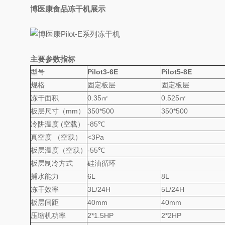
博医康食品冻干机展示
主要参数指标
型号
Pilot3-6E
Pilot5-8E
规格
固定板层
固定板层
冻干面积
0.35㎡
0.525㎡
板层尺寸（mm）
350*500
350*500
冷阱温度 (空载）
-85℃
真空度 （空载）
<3Pa
板层温度（空载）
-55℃
板层制冷方式
硅油循环
捕水能力
6L
8L
冻干效率
3L/24H
5L/24H
板层间距
40mm
40mm
压缩机功率
2*1.5HP
2*2HP