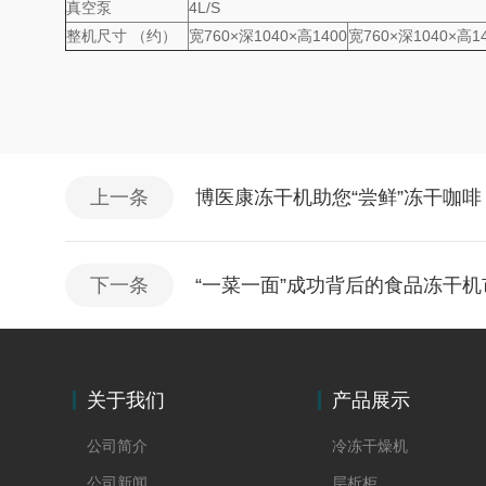
真空泵
4L/S
整机尺寸 （约）
宽760×深1040×高1400
宽760×深1040×高1
上一条
博医康冻干机助您“尝鲜”冻干咖啡
下一条
“一菜一面”成功背后的食品冻干机
关于我们
产品展示
公司简介
冷冻干燥机
公司新闻
层析柜