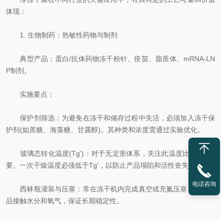
体现：
1. 生物制药：热敏性药物与制剂
典型产品：蛋白/抗体药物冻干粉针、疫苗、脂质体、mRNA-LN
P制剂。
实施要点：
保护剂筛选：为避免在冻干和储存过程中失活，必须加入冻干保
护剂(如蔗糖、海藻糖、甘露醇)。其种类和浓度需通过实验优化。
玻璃态转化温度(Tg')：对于无定形体系，关注此温度比Teu更重
要。一次干燥温度必须低于Tg'，以防止产品塌陷和活性丧失。
电话咨询
西林瓶灌装与压塞：常在冻干机内完成真空或充氮压塞，避免产
品接触水分和氧气，保证长期稳定性。