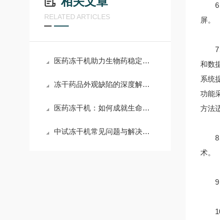
相关文章
6、
RELATED ARTICLES
屏。
7、
医药冻干机助力生物药稳定性提升
和数
系统
冻干药品外观缺陷的深度解析：塌陷与喷瓶的成因及防治
功能
医药冻干机：如何成就生命奇迹？
方法
中试冻干机常见问题与解决方案
8、
术。
9、
10