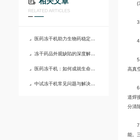
相关文章
(3
RELATED ARTICLES
3、
医药冻干机助力生物药稳定性提升
4、
冻干药品外观缺陷的深度解析：塌陷与喷瓶的成因及防治
5、
医药冻干机：如何成就生命奇迹？
高真
中试冻干机常见问题与解决方案
6、
道焊
分清
7、
能。