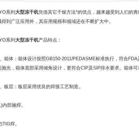
O系列
大型冻干机
凭借其它干燥方法*的优点，越来越受到人们的
域得到广泛应用外，其应用规模和领域还在不断扩大中。
O系列
大型冻干机
产品特点：
体：箱体设计按照GB150-2011/PEDASME标准执行，符合
抛光，箱体底部采用倾角设计，更符合CIP及SIP排水要求。箱体可承受
板层：板层采用优良的焊接工艺制造。
)内部施焊。
TIG焊。