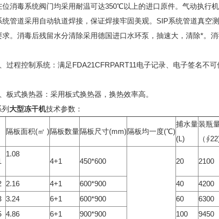
在位消毒系统阀门均采用耐温可达350℃以上的进口原件。气动执行
系统管道采用自动轨道焊接，保证焊接牢固美观。SIP系统管道真空
要求。消毒后残留水分清除采用德国进口水环泵，抽速大，清除*。消毒
过程控制系统：满足FDA21CFRPART11电子记录、电子签名不
板式换热器：采用板式换热器，换热效率高。
系列
大型冻干机
技术参数：
捕水量
装瓶
隔板面积(㎡ )
隔板数量
隔板尺寸(mm)
隔板均一度(℃)
(L)
（∮22
1.08
1
4+1
450*600
20
2100
2
2.16
4+1
600*900
40
4200
3
3.24
6+1
600*900
60
6300
5
4.86
6+1
900*900
100
9450