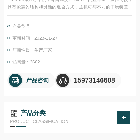
具有紧凑的结构和灵活的组合方式，主机可与不同的干燥装置进
行组合，以适应不同产品的冻干，例如：选用不锈钢盘可冻干散
装物料，与带压盖装置的有机玻璃干燥室组合可冻干西林瓶，与
产品型号：
带挂瓶的有机玻璃干燥室组合可冻干在烧瓶内的样品，与T型架
附件组合可冻干安瓿，用于菌种保藏工作。博医康 FD-1B-50真
更新时间：2023-11-27
空冷冻干燥机
厂商性质：生产厂家
访问量：3602
15973146608
产品咨询
产品分类
PRODUCT CLASSIFICATION