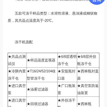
五款可冻干样品类型：水溶性溶液、悬浊液或糊状物
质，其共晶点温度高于-20℃。
冻干机选配
★共晶点测
★6/8层透明
★6/8层外挂
★样品温度监视器
试仪
冻干仓
瓶冻干仓
★冷阱内置
★T16/24/52/104歧
★安瓿瓶封
★西林瓶封盖
冻干仓
型管冻干仓
口器
器
★进口真空
★广口瓶装
★真空泵防返
★油雾过滤器
泵
置
油装置
★进口真空
★外挂冻干
★回填过滤器
★西林瓶