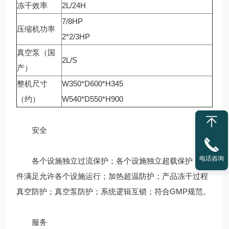
冻干效率
2L/24H
7/8HP
压缩机功率
2*2/3HP
真空泵（国
2L/S
产）
整机尺寸
W350*D600*H345
（约）
W540*D550*H900
安全
电话咨询
各个设施独立过流保护；各个设施独立超载保护；条
件满足允许各个设施运行；加热超温防护；产品冻干过程
真空防护；真空泵防护；系统逻辑互锁；符合GMP规范。
服务