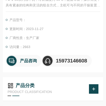
具有紧凑的结构和灵活的组合方式，主机可与不同的干燥装置进
行组合，以适应不同产品的冻干，例如：选用不锈钢盘可冻干散
装物料，与带压盖装置的有机玻璃干燥室组合可冻干西林瓶，与
产品型号：
带挂瓶的有机玻璃干燥室组合可冻干在烧瓶内的样品，与T型架
附件组合可冻干安瓿，用于菌种保藏工作。博医康 FD-1E-50真
更新时间：2023-11-27
空冷冻干燥机
厂商性质：生产厂家
访问量：2663
15973146608
产品咨询
产品分类
PRODUCT CLASSIFICATION