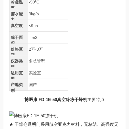
冷凝温
-50℃
度
捕水能
3kg/h
力
真空度
<9pa
冻干面
--m2
积
价格区
2万-3万
间
仪器类
多歧管型
型
适用范
实验室
围
产地类
国产
别
博医康 FD-1E-50真空冷冻干燥机
主要特点
★ 干燥仓透明门采用航空亚克力材料，无粘结、高强度无