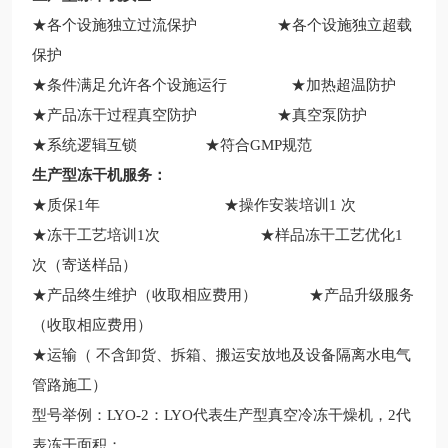
★各个设施独立过流保护 ★各个设施独立超载
保护
★条件满足允许各个设施运行 ★加热超温防护
★产品冻干过程真空防护 ★真空泵防护
★系统逻辑互锁
★符合GMP规范
生产型冻干机服务：
★
质保1年
★操作安装培训1 次
★冻干工艺培训1次 ★样品冻干工艺优化1
次（寄送样品）
★产品终生维护（收取相应费用） ★产品升级服务
（收取相应费用）
★运输（ 不含卸货、拆箱、搬运安放地及设备隔离水电气
管路施工）
型号举例：LYO-2：LYO代表生产型真空冷冻干燥机，2代
表冻干面积；