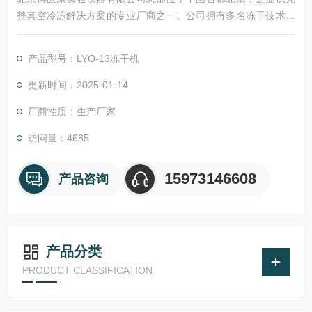
整真空冷冻解决方案的专业厂商之一。公司拥有多名冻干技术专
家，具备*的真空冷冻干燥机生产制造工艺，可以为客户提供从实
验室型、中试型及工业生产型全范围的真空冷冻干燥设备。
产品型号：LYO-13冻干机
公司发展历程
2002年公司创立。
更新时间：2025-01-14
2003年批量生产生产冻干机。
厂商性质：生产厂家
2004年研制成功SIP+CIP生产型真空冷冻干燥机（20㎡）。
访问量：4685
15973146608
产品咨询
产品分类
PRODUCT CLASSIFICATION