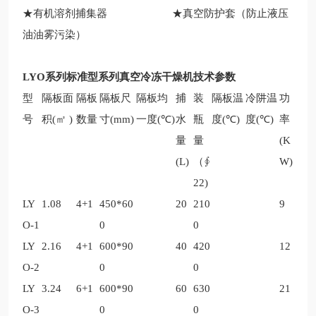
★有机溶剂捕集器 ★真空防护套（防止液压
油油雾污染）
LYO系列标准型系列真空冷冻干燥机技术参数
型
隔板面
隔板
隔板尺
隔板均
捕
装
隔板温
冷阱温
功
号
积(
㎡
)
数量
寸(mm)
一度(
℃
)
水
瓶
度(
℃
)
度(
℃
)
率
量
量
(K
(L)
（∮
W)
22
)
LY
1.08
4+1
450*60
20
210
9
O-1
0
0
LY
2.16
4+1
600*90
40
420
12
O-2
0
0
LY
3.24
6+1
600*90
60
630
21
O-3
0
0