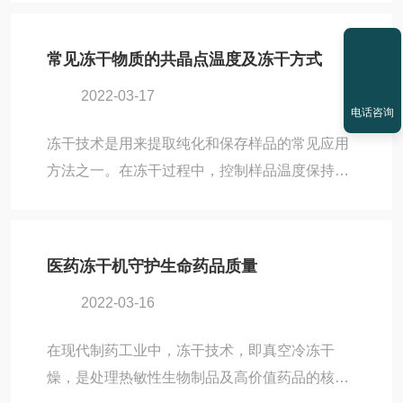
使物料中预先冻结的固态冰晶不经过液化，直接
冻干机的冻干面...
升华为水蒸气，然后被机器内的超低温冷阱捕获
常见冻干物质的共晶点温度及冻干方式
凝结，从而实现低温干燥。这种独特的工艺能最
2022-03-17
大限度地保留物料的原始物理结构、生物活性及
电话咨询
营养成分，使其具备复水性佳、保质期长、轻便
冻干技术是用来提取纯化和保存样品的常见应用
易储等特性。因此，冻干机被广泛应用于制药、
方法之一。在冻干过程中，控制样品温度保持在
食品、生物制品及科研等关键领域。一、冻干机
共晶点温度以下10-15℃，能够保证样品不熔
通常由以下几个主要组成部分构成1、冷冻部
化，维持微孔结构和理化性质保持完好不变。下
分：这是冻干...
面是一些常见样品的共晶点温度数据和冻干方
医药冻干机守护生命药品质量
式。由上表可见，大多数样品的共晶点温度都
2022-03-16
在-40以上，这也是为什么大多数冻干机厂商均有
冷阱温度在-50~-55℃之间机型的原因，用这个区
在现代制药工业中，冻干技术，即真空冷冻干
段的冷阱温度足以满足大多实验样品的冻干实验
燥，是处理热敏性生物制品及高价值药品的核心
要求。表二罗列的是一些常见样品冻干方式的推