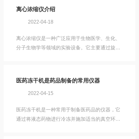
离心浓缩仪介绍
2022-04-18
离心浓缩仪是一种广泛应用于生物医学、生化、
分子生物学等领域的实验设备。它主要通过旋转
离心原理，将固体或液体中的溶液进行浓缩，去
除其中的水或其他溶剂，以达到样品纯化或浓缩
的目的。一、主要包括：1.快速浓缩样品主要特
医药冻干机是药品制备的常用仪器
点是能够快速浓缩样品，将样品中目标物质的浓
2022-04-15
度提高。这使得离心浓缩仪在环境水样、血液、
体液等样品的富集和浓缩方面得到广泛的应用。
医药冻干机是一种常用于制备医药品的仪器，它
例如，可以将环境水中微生物的数量快速提高，
通过将液态药物进行冷冻并施加适当的真空环
从而能够更加方便地进行后续的实验操作。2.简
境，使药物从固态直接转变为气态，从而达到干
便易用只需要将样品加入样品管中，设置离心参
燥的目的。它的原理是利用冷冻和升华的过程。