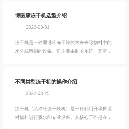
决定，两者间温差越大，压力差就越大，水蒸汽
工企业都想涉足这个领...
由冻干仓向冷凝器方向流动的速度也越快，干燥
博医康冻干机选型介绍
时间就越短，所以冷阱温度高低是影响运行成本
2022-03-31
的重要因素。但以较高能耗为代价获得较低的冷
阱温度仍会增加运行成本，所以能源消耗指标也
冻干机是一种通过冷冻干燥技术来去除物料中的
很重要。此外冻干机的真空度变化和热传导能力
水分或溶剂的设备。它主要由制冷系统、真空系
也对运行成本产生一定影响。控制预冻速度，也
统、加热系统、电器仪表控制系统等组成。冻干
能够影响干燥速率。预冻速度快，冰晶粒细小，
机的工作原理是将被干燥的物品先冻结到三相点
已干层孔隙细密，水...
温度以下，然后在真空条件下使物品中的固态水
不同类型冻干机的操作介绍
份(冰)直接升华成水蒸气，从物品中排除，使物
2022-03-25
品干燥。具体步骤包括前处理、速冻、升华脱水
以及后处理。根据适用范围上分类可分为：1、
冻干机（又称​​冷冻干燥机​​）是一种利用升华原理
实验室型2、中试型3、生产型1、实验室型实验
对物料进行脱水的专业设备。其核心工作是在低
室型冻干机体积小，有台式和立式两种。台式和
温（通常远低于0℃）和高真空的双重环境下，
立式都有普通型，压盖型，多歧管型。台式实验