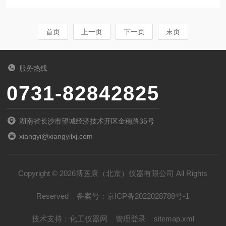
工艺。而实现这一工艺的关键设备，便是医药冻
荐方式，包括预冻温度、冻干时系统应该维持的
干机。它远非简单的“冷冻”与“干燥”设备的组合，
真空度值...
而是一个集成了热力学、真空技术、流体力学与
首页
上一页
下一页
末页
自动化控制的复杂精密系统。其核心使命在于：
在去除药品中绝大部分水分的同时，最大限度地
服务热线
维持其固有的生物活性与化学结构，从而赋予药
0731-82842825
品稳定性，延长其有效期，并便于运输和储存。
一、设计哲学医药冻干机的设计与普通实验或食
湖南省长沙市望城经济技术开区金穗路35号
品用冻干机有着本质区别，其每一个细节都围绕
xiangyi@xiangyilxj.com
着“药品质量源...
Copyright © 2026博医康（北京）仪器有限公司 All Rights
Reserved
备案号：
京ICP备2022028788号-1
技术支持：
化工仪器网
管理登录
sitemap.xml