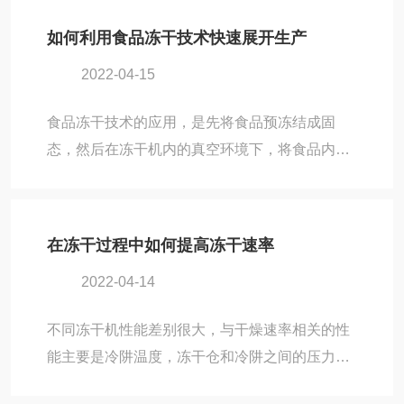
数后进行离心即...
在冻干机中，药物溶液或悬浮液首先被注入到容
如何利用食品冻干技术快速展开生产
器中。接着，容器被放置在低温环境下，通常
2022-04-15
在-40摄氏度以下，以实现快速而均匀的冷冻过
程。一旦样品冻结，真空泵会提供低压环境，通
食品冻干技术的应用，是先将食品预冻结成固
过升华过程将水分从固体状态直接转化为气体状
态，然后在冻干机内的真空环境下，将食品内水
态，绕过液态的中间步骤。最后，医药冻干机会
分升华为水蒸气而获得干燥食品的技术。与传统
将升华出的水分收集并排出系统，留下具有稳定
干燥技术手段相比，冻干技术的技术主要优势
性和长期保存能力的干...
有：营养无损失，干燥后保持食品营养活性、颜
在冻干过程中如何提高冻干速率
色、体型基本不变，冻干食品呈海棉状，无干
2022-04-14
缩。复水性好，能迅速还原成食品原有性状。干
燥性佳，能除去食品中95～99%，甚至更高的水
不同冻干机性能差别很大，与干燥速率相关的性
分。易于保存和运输，冻干食品因为比较干燥，
能主要是冷阱温度，冻干仓和冷阱之间的压力差
保存期相对较长，同时也便于运输和存储。由于
大小。压力差由冻干仓中的物料和冷凝器间温差
食品冻干技术拥有诸多优势，因此，很多食品加