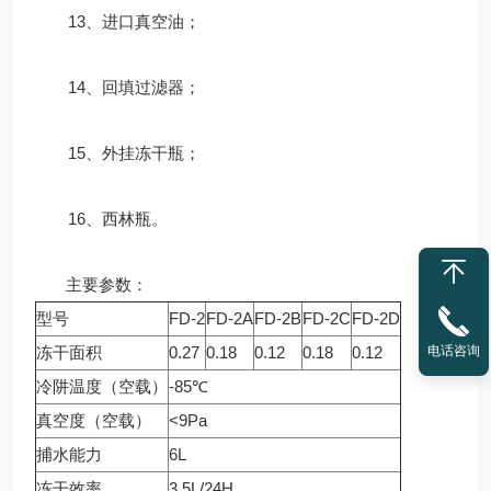
13、进口真空油；
14、回填过滤器；
15、外挂冻干瓶；
16、西林瓶。
主要参数：
型号
FD-2
FD-2A
FD-2B
FD-2C
FD-2D
冻干面积
0.27
0.18
0.12
0.18
0.12
电话咨询
冷阱温度（空载）
-85℃
真空度（空载）
<9Pa
捕水能力
6L
冻干效率
3.5L/24H