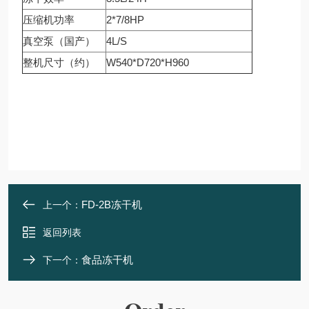
压缩机功率
2*7/8HP
真空泵（国产）
4L/S
整机尺寸（约）
W540*D720*H960
FD-2B冻干机
上一个：
返回列表
食品冻干机
下一个：