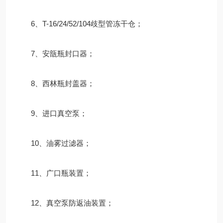
6、T-16/24/52/104歧型管冻干仓；
7、安瓿瓶封口器；
8、西林瓶封盖器；
9、进口真空泵；
10、油雾过滤器；
11、广口瓶装置；
12、真空泵防返油装置；