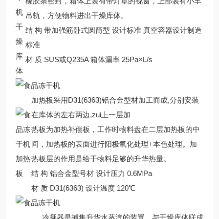
橡胶条密封，箱体上装有带灯罩的视窗，上部装有小车
吊轨，方便物料进出干燥库体。
干
结 构 带加强筋卧式圆筒型 设计标准 真空容器设计制造
燥
标准
库
材 质 SUS或Q235A 箱体漏率 25Pa×L/s
体
加热板采用D31(6363)铝合金型材加工而成,分别安装
在库体的左右两边,zui上一层加
热板为加热补偿板，工作时物料盘在二层加热板的中
间，加热板的表面进行阳极氧化处理+本色处理。加
加热
热板层的作用是给于物料足够的升华热量。
板
结 构 铝合金型号材 设计压力 0.6MPa
材 质 D31(6363) 设计温度 120℃
冷凝器是捕集升华水蒸汽的装置，与干燥库体联成