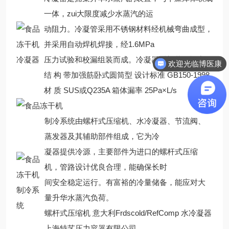
一体，zui大限度减少水蒸汽的运
动阻力。冷凝管采用不锈钢材料经机械弯曲成型，
并采用自动焊机焊接，经1.6MPa
冷凝器
压力试验和校漏组装而成。冷凝器后部装有视窗。
欢迎光临博医康
结 构 带加强筋卧式圆筒型 设计标准 GB150-1998
材 质 SUS或Q235A 箱体漏率 25Pa×L/s
制冷系统由螺杆式压缩机、水冷凝器、节流阀、
蒸发器及其辅助部件组成，它为冷
凝器提供冷源，主要部件为进口的螺杆式压缩
机，管路设计优良合理，能确保长时
间安全稳定运行。有富裕的冷量储备，能应对大
制冷系
量升华水蒸汽负荷。
统
螺杆式压缩机 意大利Frdscold/RefComp 水冷凝器
上海特艺压力容器有限公司