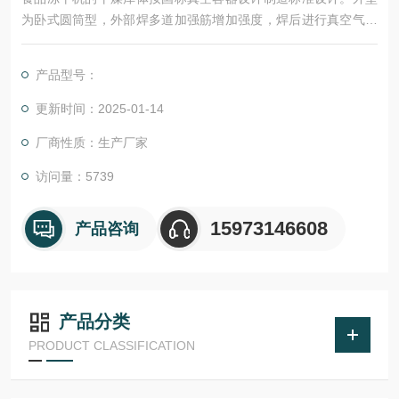
为卧式圆筒型，外部焊多道加强筋增加强度，焊后进行真空气密
性试验。干燥库门和干燥库之间用硅橡胶条密封，箱体上装有带
灯罩的视窗，上部装有小车吊轨，方便物料进出干燥库体。结 构
产品型号：
带加强筋卧式圆筒型 设计标准 真空容器设计制造标准材 质 SUS
或Q235A 箱体漏率 25Pa&
更新时间：2025-01-14
厂商性质：生产厂家
访问量：5739
15973146608
产品咨询
产品分类
PRODUCT CLASSIFICATION